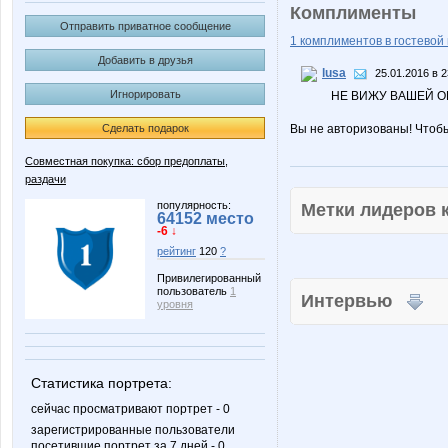
Комплименты
Отправить приватное сообщение
1 комплиментов в гостевой 
Добавить в друзья
lusa
25.01.2016 в 2
Игнорировать
НЕ ВИЖУ ВАШЕЙ 
Сделать подарок
Вы не авторизованы! Чтоб
Совместная покупка: сбор предоплаты,
раздачи
популярность:
Метки лидеров
64152 место
-6 ↓
рейтинг
120
?
Привилегированный
пользователь
1
Интервью
уровня
Статистика портрета:
сейчас просматривают портрет - 0
зарегистрированные пользователи
посетившие портрет за 7 дней - 0